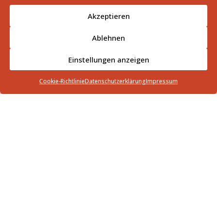
Akzeptieren
Ablehnen
Einstellungen anzeigen
Cookie-Richtlinie
Datenschutzerklärung
Impressum
Vermietung und
Verpachtung
Die komplexe steuerliche Behandlung von
Viermietungs- und Verpachtungseinkünften erfordert
eine spezielle Beratung.
Wir unterstützen Sie mit einem umfassenden
Leistungsangebot: